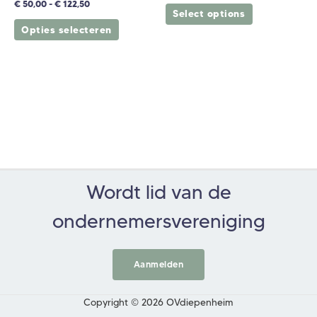
productpagina
€
50,00
-
€
122,50
Select options
Opties selecteren
Wordt lid van de
ondernemersvereniging
Aanmelden
Copyright © 2026 OVdiepenheim