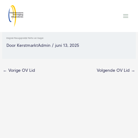
Ga
Main
naar
Men
de
inhoud
Integrale Massagepraktijk Martha van Haagen
Door
KerstmarktAdmin
/
juni 13, 2025
←
Vorige OV Lid
Volgende OV Lid
→