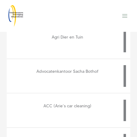
Ga
Main
naar
Men
de
inhoud
Agri Dier en Tuin
Advocatenkantoor Sacha Bothof
ACC (Arie’s car cleaning)